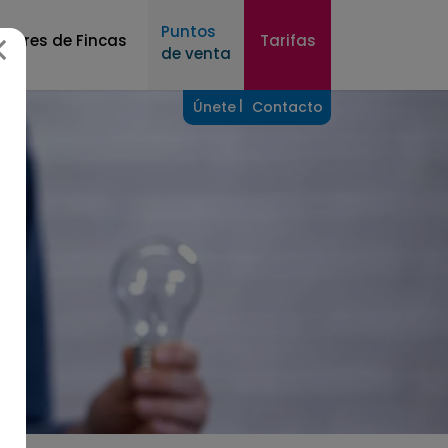
×
Puntos
dores de Fincas
Tarifas
de venta
Únete
Contacto