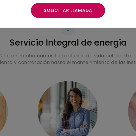
Servicio Integral de energía
oncentra abarcamos todo el ciclo de vida del cliente: 
ento y contratación hasta el mantenimiento de las inst